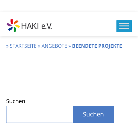
Zum
Inhalt
springen
HAKI
e.v.
»
STARTSEITE
»
ANGEBOTE
»
BEENDETE PROJEKTE
Suchen
Suchen