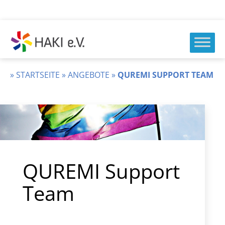
Zum
Inhalt
springen
HAKI
e.v.
»
STARTSEITE
»
ANGEBOTE
»
QUREMI SUPPORT TEAM
QUREMI Support
Team