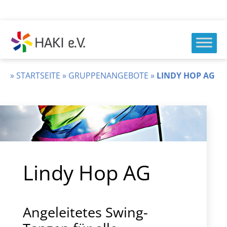
Zum
Inhalt
springen
HAKI
e.v.
»
STARTSEITE
»
GRUPPENANGEBOTE
»
LINDY HOP AG
Lindy Hop AG
Angeleitetes Swing-