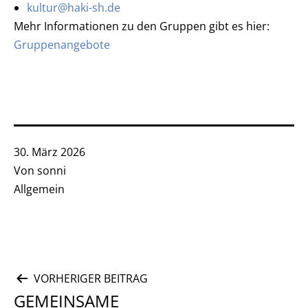
kultur@haki-sh.de
Mehr Informationen zu den Gruppen gibt es hier:
Gruppenangebote
Veröffentlicht
30. März 2026
am
Von
sonni
Kategorisiert
Allgemein
als
Beitragsnavigation
VORHERIGER BEITRAG
GEMEINSAME