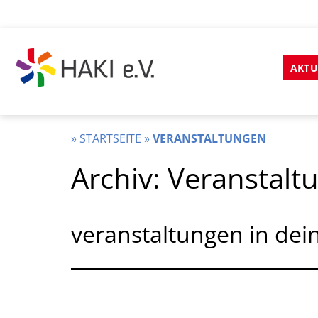
Zum
Inhalt
AKTU
springen
HAKI
e.v.
»
STARTSEITE
»
VERANSTALTUNGEN
Archiv:
Veranstalt
veranstaltungen in dei