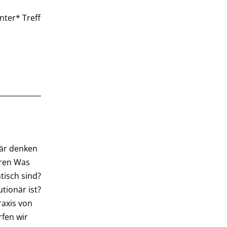
nter* Treff
när denken
uren Was
tisch sind?
tionär ist?
raxis von
fen wir