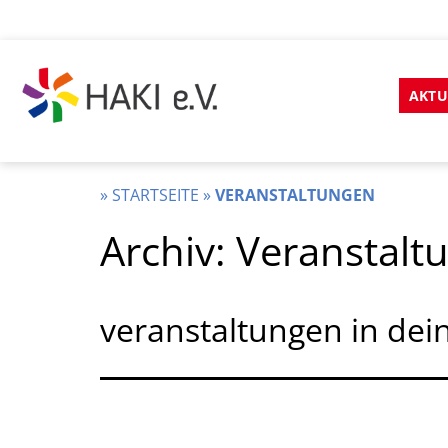
Zum
Inhalt
AKTU
springen
HAKI
e.v.
»
STARTSEITE
»
VERANSTALTUNGEN
Archiv:
Veranstalt
veranstaltungen in dei