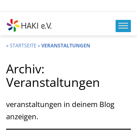
Zum
Inhalt
springen
HAKI
e.v.
»
STARTSEITE
»
VERANSTALTUNGEN
Archiv:
Veranstaltungen
veranstaltungen in deinem Blog
anzeigen.