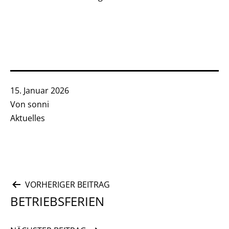
Veröffentlicht
15. Januar 2026
am
Von
sonni
Kategorisiert
Aktuelles
als
Beitragsnavigation
VORHERIGER BEITRAG
BETRIEBSFERIEN