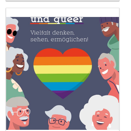
am
als