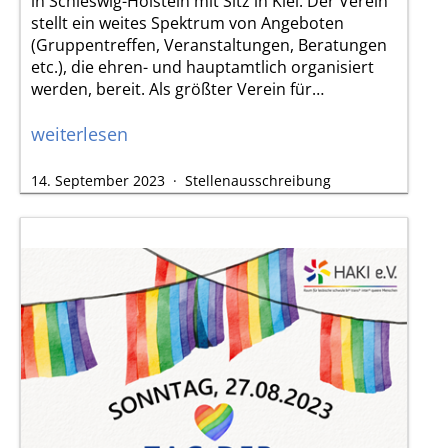
in Schleswig-Holstein mit Sitz in Kiel. Der Verein
stellt ein weites Spektrum von Angeboten
(Gruppentreffen, Veranstaltungen, Beratungen
etc.), die ehren- und hauptamtlich organisiert
werden, bereit. Als größter Verein für…
Stellenausschreibung
weiterlesen
Queere
Veröffentlicht
Kategorisiert
14. September 2023
Stellenausschreibung
Selbsthilfe
am
als