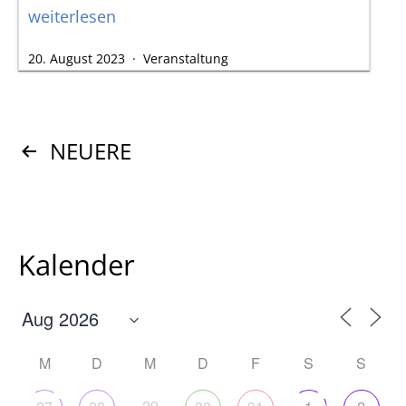
Herzliche
weiterlesen
Einladung
Veröffentlicht
Kategorisiert
20. August 2023
Veranstaltung
zum
am
als
Tag
der
Seitennummerierung
offenen HAKI!
NEUERE
der
Beiträge
Kalender
M
D
M
D
F
S
S
29