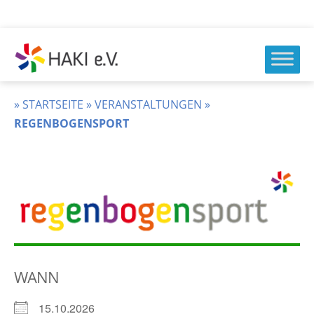
Zum
Inhalt
springen
HAKI
e.v.
»
STARTSEITE
»
VERANSTALTUNGEN
»
REGENBOGENSPORT
WANN
15.10.2026