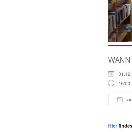
WANN
01.1
16:00 
ZU
ICS he
Hier
findes