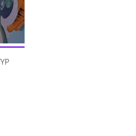
TYP
iCalendar
Office 365