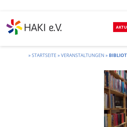
Zum
Inhalt
AKTU
springen
HAKI
e.v.
»
STARTSEITE
»
VERANSTALTUNGEN
»
BIBLIOT