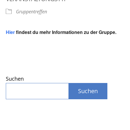
Gruppentreffen
Hier
findest du mehr Informationen zu der Gruppe.
Suchen
Suchen