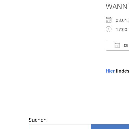
WANN
03.0
17:00 
ZU
ICS he
Hier
findes
Suchen