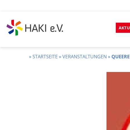
Zum
Inhalt
AKTU
springen
HAKI
e.v.
»
STARTSEITE
»
VERANSTALTUNGEN
»
QUEERE