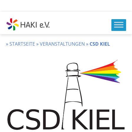
Zum
Inhalt
springen
HAKI
e.v.
»
STARTSEITE
»
VERANSTALTUNGEN
»
CSD KIEL