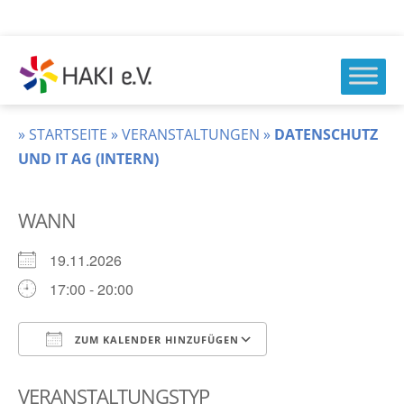
Zum
Inhalt
springen
HAKI
e.v.
»
STARTSEITE
»
VERANSTALTUNGEN
»
DATENSCHUTZ
UND IT AG (INTERN)
WANN
19.11.2026
17:00 - 20:00
ZUM KALENDER HINZUFÜGEN
ICS herunterladen
Google Kalender
VERANSTALTUNGSTYP