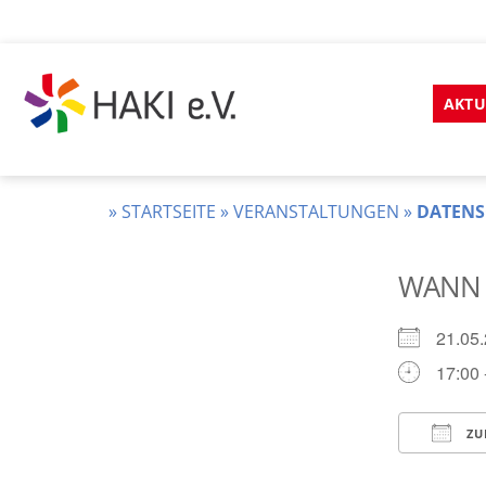
Zum
Inhalt
AKTU
springen
HAKI
e.v.
»
STARTSEITE
»
VERANSTALTUNGEN
»
DATENS
WANN
21.0
17:00 
ZU
ICS he