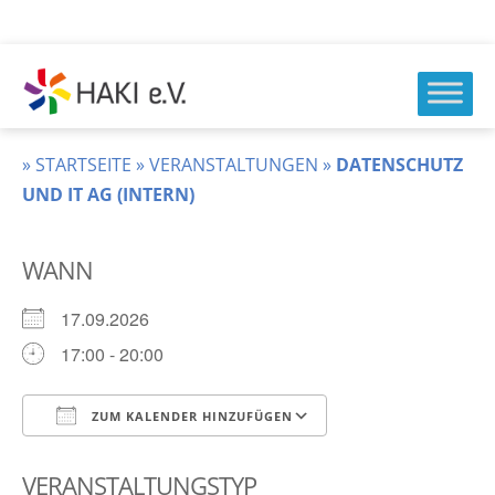
Zum
Inhalt
springen
HAKI
e.v.
»
STARTSEITE
»
VERANSTALTUNGEN
»
DATENSCHUTZ
UND IT AG (INTERN)
WANN
17.09.2026
17:00 - 20:00
ZUM KALENDER HINZUFÜGEN
ICS herunterladen
Google Kalender
VERANSTALTUNGSTYP