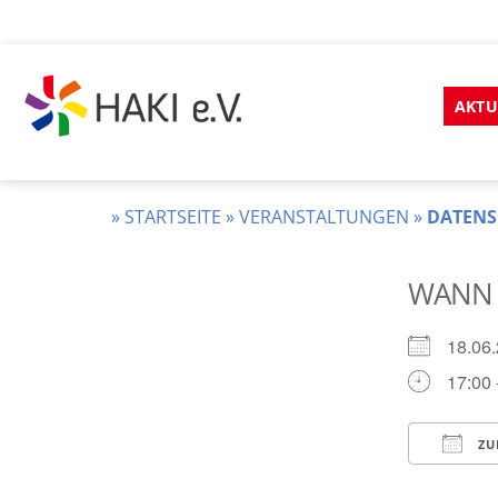
Zum
Inhalt
AKTU
springen
HAKI
e.v.
»
STARTSEITE
»
VERANSTALTUNGEN
»
DATENS
WANN
18.0
17:00 
ZU
ICS he