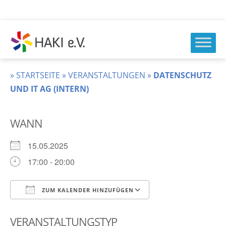
Zum
Inhalt
springen
HAKI
e.v.
»
STARTSEITE
»
VERANSTALTUNGEN
»
DATENSCHUTZ
UND IT AG (INTERN)
WANN
15.05.2025
17:00 - 20:00
ZUM KALENDER HINZUFÜGEN
ICS herunterladen
Google Kalender
VERANSTALTUNGSTYP