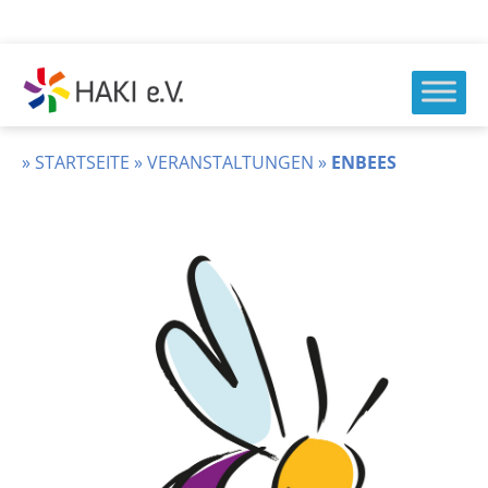
Zum
Inhalt
springen
HAKI
e.v.
»
STARTSEITE
»
VERANSTALTUNGEN
»
ENBEES