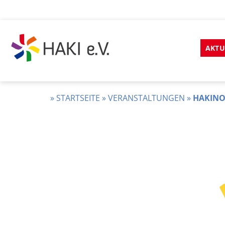
Zum
Inhalt
AKTU
springen
HAKI
e.v.
»
STARTSEITE
»
VERANSTALTUNGEN
»
HAKINO