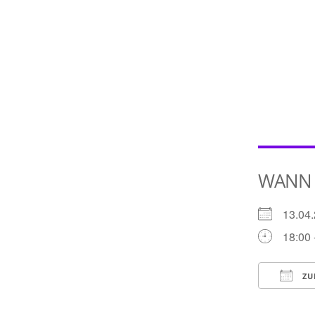
WANN
13.0
18:00 
ZU
ICS he