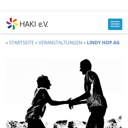
Zum
Inhalt
springen
HAKI
e.v.
»
STARTSEITE
»
VERANSTALTUNGEN
»
LINDY HOP AG