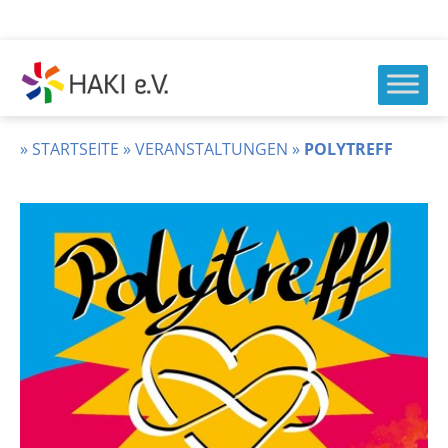
Zum
Inhalt
springen
HAKI
e.v.
»
STARTSEITE
»
VERANSTALTUNGEN
»
POLYTREFF