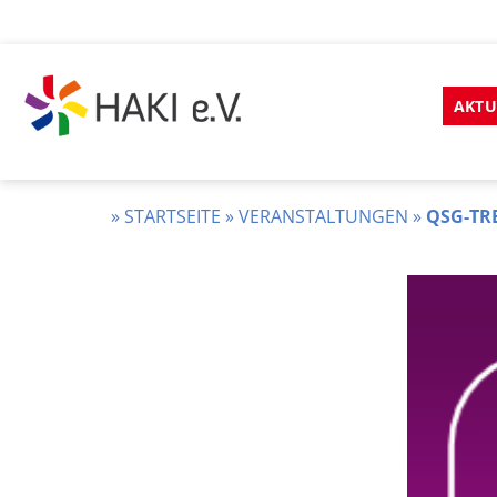
Zum
Inhalt
AKTU
springen
HAKI
e.v.
»
STARTSEITE
»
VERANSTALTUNGEN
»
QSG-TR