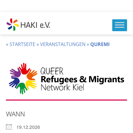
Zum
Inhalt
springen
HAKI
e.v.
»
STARTSEITE
»
VERANSTALTUNGEN
»
QUREMI
WANN
19.12.2026