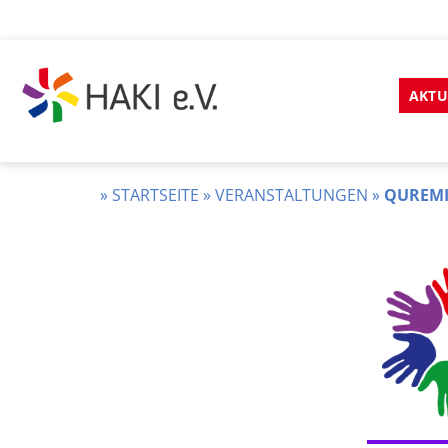
Zum
Inhalt
AKTU
springen
HAKI
e.v.
»
STARTSEITE
»
VERANSTALTUNGEN
»
QUREMI