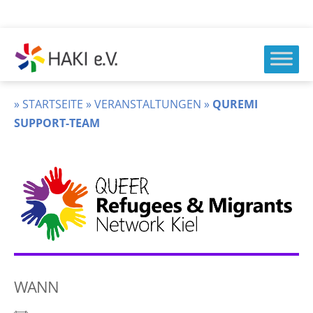
Zum
Inhalt
springen
HAKI
e.v.
»
STARTSEITE
»
VERANSTALTUNGEN
»
QUREMI
SUPPORT-TEAM
WANN