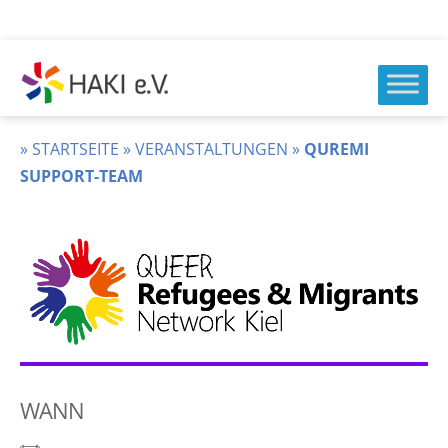
Zum
Inhalt
springen
HAKI
e.v.
»
STARTSEITE
»
VERANSTALTUNGEN
»
QUREMI
SUPPORT-TEAM
WANN