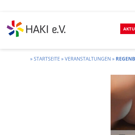
Zum
Inhalt
AKTU
springen
HAKI
e.v.
»
STARTSEITE
»
VERANSTALTUNGEN
»
REGENB