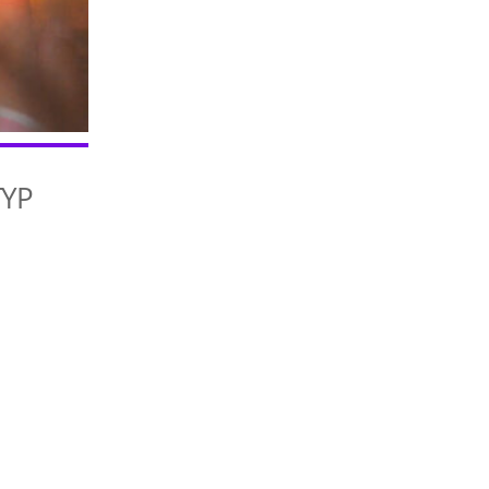
TYP
iCalendar
Office 365