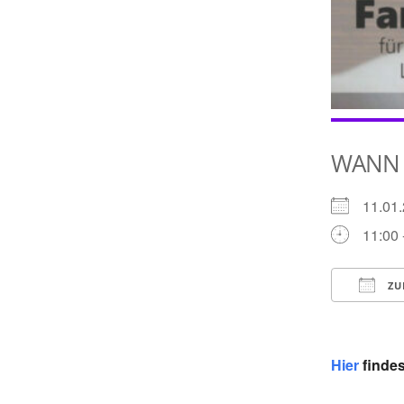
WANN
11.0
11:00 
ZU
ICS he
Hier
findes