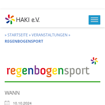
Zum
Inhalt
springen
HAKI
e.v.
»
STARTSEITE
»
VERANSTALTUNGEN
»
REGENBOGENSPORT
WANN
10.10.2024