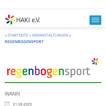
Zum
Inhalt
springen
HAKI
e.v.
»
STARTSEITE
»
VERANSTALTUNGEN
»
REGENBOGENSPORT
WANN
21.08.2025