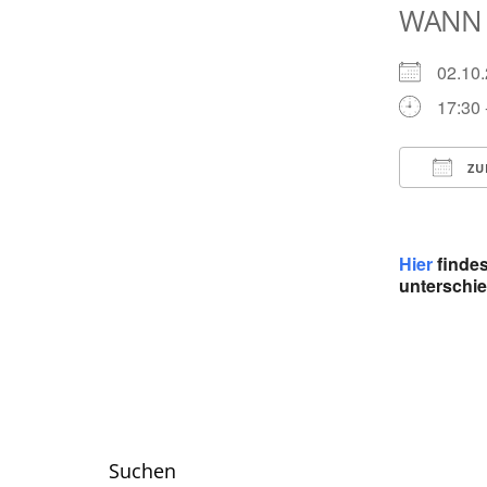
WANN
02.1
17:30 
ZU
ICS he
Hier
findes
unterschie
Suchen