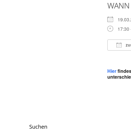
WANN
19.0
17:30 
ZU
ICS he
Hier
findes
unterschie
Suchen