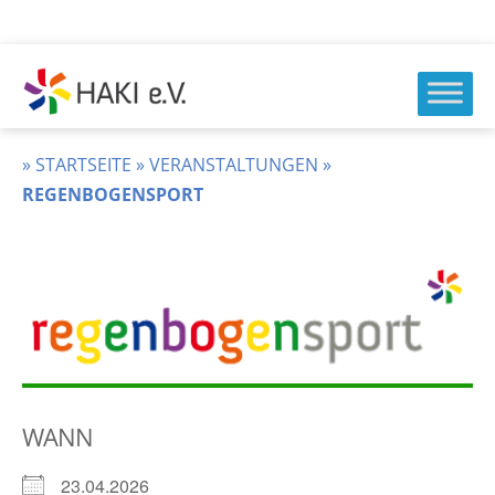
Zum
Inhalt
springen
HAKI
e.v.
»
STARTSEITE
»
VERANSTALTUNGEN
»
REGENBOGENSPORT
WANN
23.04.2026