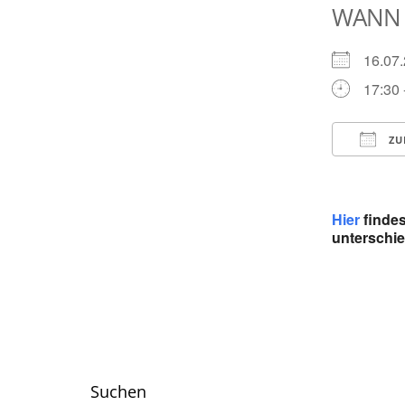
WANN
16.0
17:30 
ZU
ICS he
Hier
findes
unterschie
Suchen