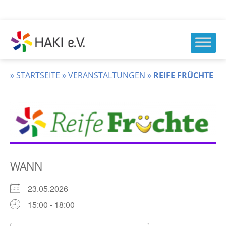
Zum
Inhalt
springen
HAKI
e.v.
»
STARTSEITE
»
VERANSTALTUNGEN
»
REIFE FRÜCHTE
WANN
23.05.2026
15:00 - 18:00