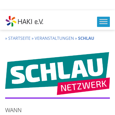
Zum
Inhalt
springen
HAKI
e.v.
»
STARTSEITE
»
VERANSTALTUNGEN
»
SCHLAU
WANN