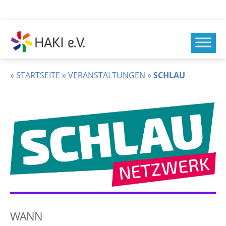
Zum
Inhalt
springen
HAKI
e.v.
»
STARTSEITE
»
VERANSTALTUNGEN
»
SCHLAU
WANN