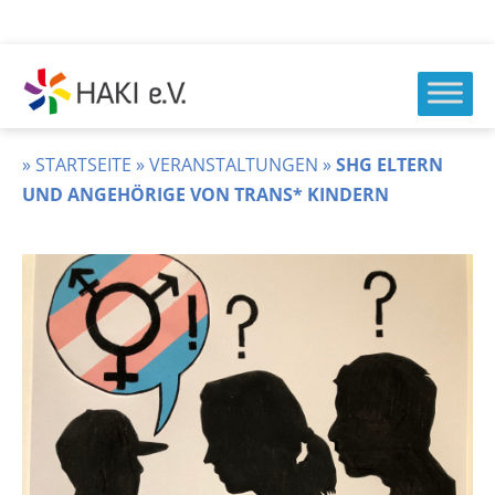
Zum
Inhalt
springen
HAKI
e.v.
»
STARTSEITE
»
VERANSTALTUNGEN
»
SHG ELTERN
UND ANGEHÖRIGE VON TRANS* KINDERN