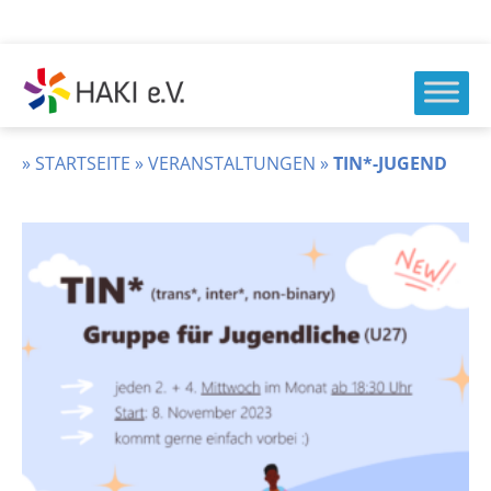
Zum
Inhalt
springen
HAKI
e.v.
»
STARTSEITE
»
VERANSTALTUNGEN
»
TIN*-JUGEND