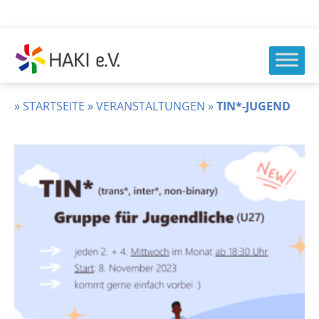
Zum
Inhalt
springen
HAKI
e.v.
»
STARTSEITE
»
VERANSTALTUNGEN
»
TIN*-JUGEND