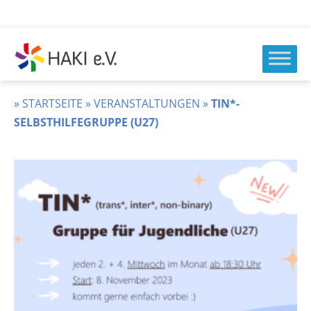
Zum
Inhalt
springen
HAKI
e.v.
»
STARTSEITE
»
VERANSTALTUNGEN
»
TIN*-
SELBSTHILFEGRUPPE (U27)