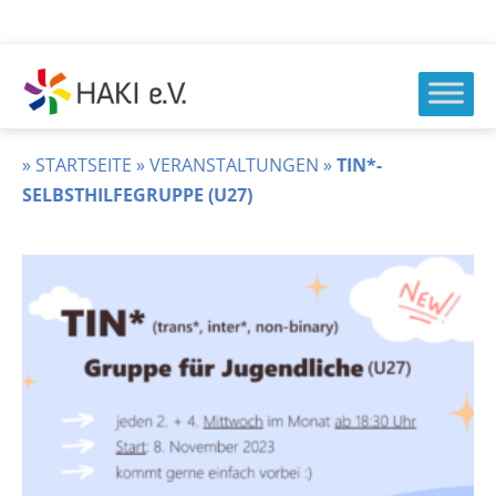
Zum
Inhalt
springen
HAKI
e.v.
»
STARTSEITE
»
VERANSTALTUNGEN
»
TIN*-
SELBSTHILFEGRUPPE (U27)