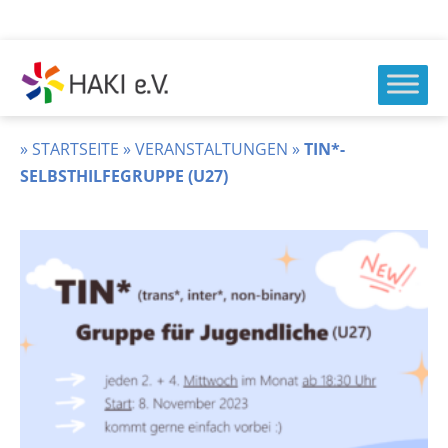
Zum
Inhalt
springen
HAKI
e.v.
»
STARTSEITE
»
VERANSTALTUNGEN
»
TIN*-
SELBSTHILFEGRUPPE (U27)