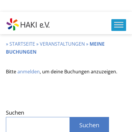
Zum
Inhalt
springen
HAKI
e.v.
»
STARTSEITE
»
VERANSTALTUNGEN
»
MEINE
BUCHUNGEN
Bitte
anmelden
, um deine Buchungen anzuzeigen.
Suchen
Suchen