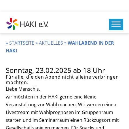
Zum
Inhalt
springen
HAKI
e.v.
»
STARTSEITE
»
AKTUELLES
»
WAHLABEND IN DER
HAKI
Sonntag,
23.02.2025
ab 18 Uhr
Für alle, die den Abend nicht alleine verbringen
möchten.
Liebe Menschis,
wir möchten in der HAKI gerne eine kleine
Veranstaltung zur Wahl machen. Wir werden einen
Livestream mit Wahlprognosen im Gruppenraum
starten und im Seminarraum einen Rückzugsort mit
Gesellschaftsspielen machen. Für Snacks und